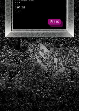
5'3''
120 lbs
36C
Plus