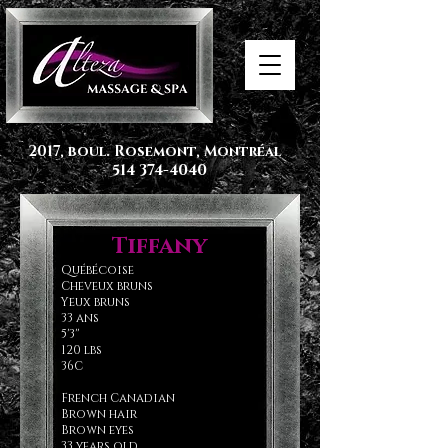
2017, boul. Rosemont, Montréal
514 374-4040
Tiffany
Québécoise
Cheveux bruns
Yeux bruns
33 ans
5'3''
120 lbs
36C
French Canadian
Brown hair
Brown eyes
33 years old