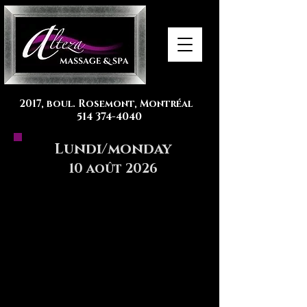
2017, boul. Rosemont, Montréal
514 374-4040
Lundi/monday
10 août 2026
Alejandra
Melina
10h
10h
à
à
16h
15h
10am-
10am-
4pm
3pm