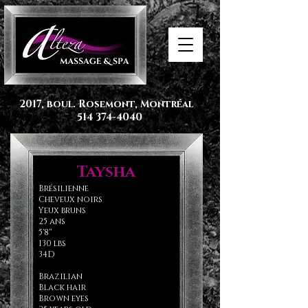
2017, boul. Rosemont, Montréal
514 374-4040
Taysha
Brésilienne
Cheveux noirs
Yeux bruns
25 ans
5'8''
130 lbs
34D
Brazilian
Black hair
Brown eyes