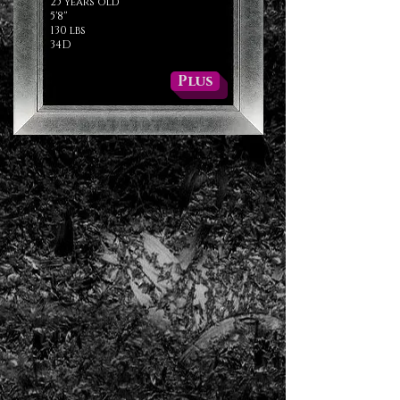
25 years old
5'8''
130 lbs
34D
Plus