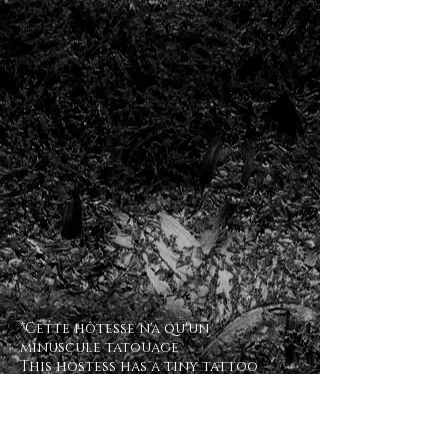
En voir plus
*Cette hôtesse n'a qu'un
minuscule tatouage
This hostess has a tiny tattoo