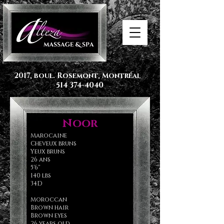
2017, boul. Rosemont, Montréal
514 374-4040
Noor
Marocaine
Cheveux bruns
Yeux bruns
26 ans
5'6''
140 lbs
34D
Moroccan
Brown hair
Brown eyes
26 years old