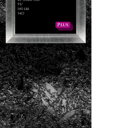
5'6''
140 lbs
34D
Plus