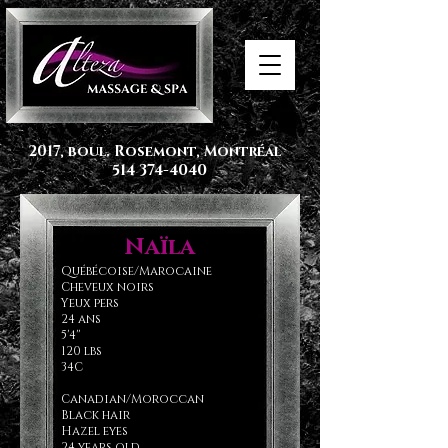
2017, boul. Rosemont, Montréal
514 374-4040
Naïla
Québécoise/Marocaine
Cheveux noirs
Yeux pers
24 ans
5'4''
120 lbs
34C
Canadian/Moroccan
Black hair
Hazel eyes
24 years old