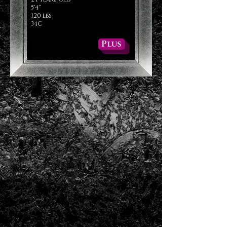
5'4''
120 lbs
34C
Plus