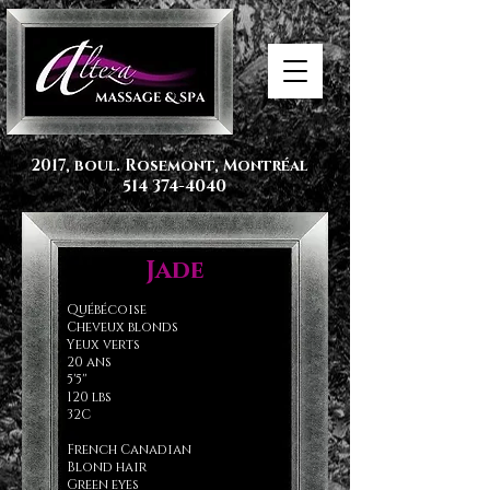
2017, boul. Rosemont, Montréal
514 374-4040
Jade
Québécoise
Cheveux blonds
Yeux verts
20 ans
5'5''
120 lbs
32C
French Canadian
Blond hair
Green eyes