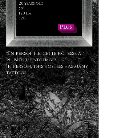
20 years old
5'5''
120 lbs
32C
Plus
*En personne, cette hôtesse a
plusieurs tatouages
In person, this hostess has many
tattoos