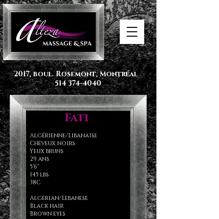
2017, boul. Rosemont, Montréal
514 374-4040
Fati
Algérienne/Libanaise
Cheveux noirs
Yeux bruns
29 ans
5'6''
145 lbs
38C
Algerian/Lebanese
Black hair
Brown eyes