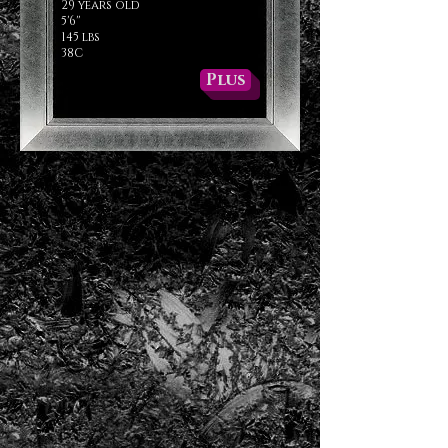
29 years old
5'6''
145 lbs
38C
Plus