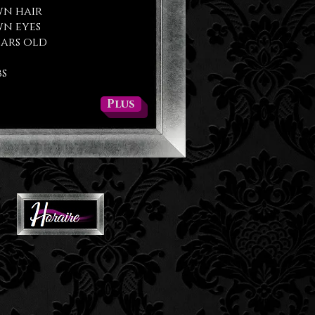
n hair
n eyes
ears old
bs
Plus