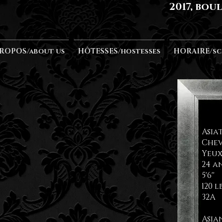
2017, bou
PROPOS/about us
HÔTESSES/hostesses
HORAIRE/sc
Asia
Chev
Yeux
24 a
5'6''
120 l
32A
Asia