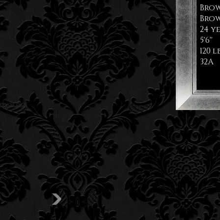
Brow
Brow
24 y
5'6''
120 l
32A
n voir plus