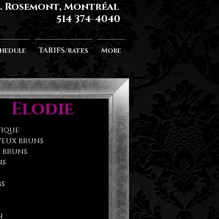
l. Rosemont, Montréal
514 374-4040
hedule
TARIFS/rates
More
Elodie
tique
eux bruns
 bruns
ns
bs
n